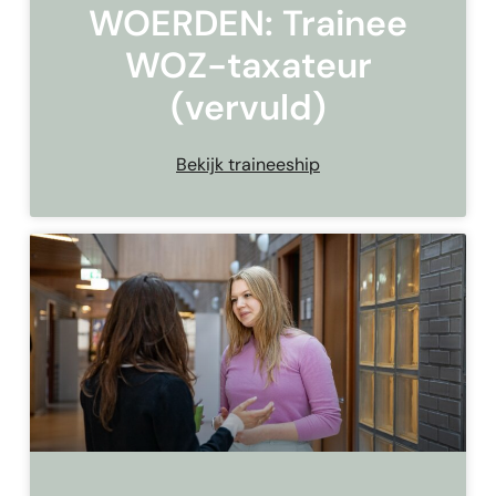
WOERDEN: Trainee
WOZ-taxateur
(vervuld)
Bekijk traineeship